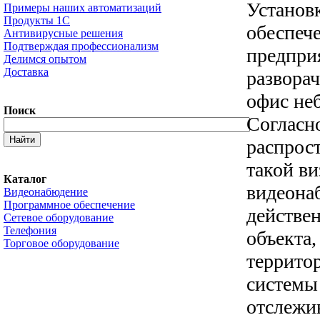
Установ
Примеры наших автоматизаций
Продукты 1С
обеспеч
Антивирусные решения
Подтверждая профессионализм
предпри
Делимся опытом
Доставка
разворач
офис не
Поиск
Согласн
распрос
такой ви
Каталог
видеонаб
Видеонабюдение
Программное обеспечение
действен
Сетевое оборудование
Телефония
объекта,
Торговое оборудование
территор
системы
отслежив