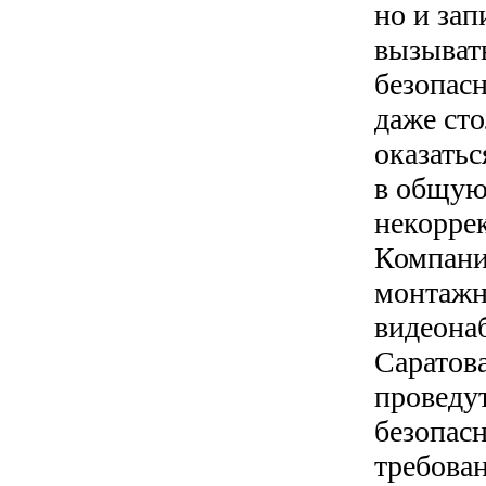
но и зап
вызыват
безопасн
даже ст
оказатьс
в общую
некоррек
Компани
монтажн
видеона
Саратов
проведу
безопасн
требова