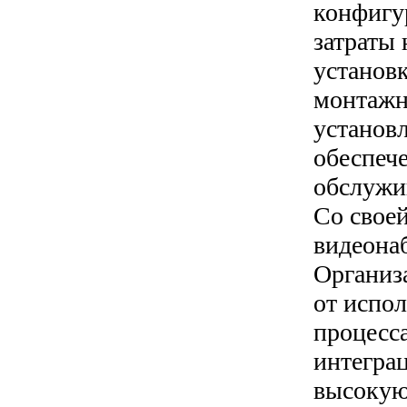
конфигу
затраты
установ
монтажн
установ
обеспеч
обслужи
Со своей
видеона
Организ
от испол
процесса
интегра
высокую